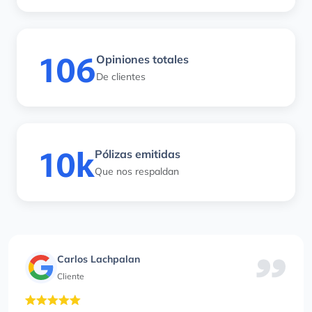
106
Opiniones totales
De clientes
10k
Pólizas emitidas
Que nos respaldan
Carlos Lachpalan
Cliente