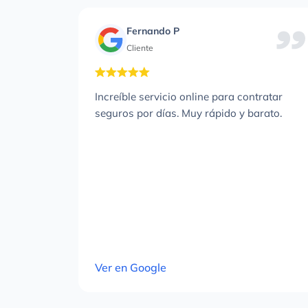
Carlos Lachpalan
Cliente
Necesitaba un seguro por días para un
viaje y en minutos tenía la póliza. Solo
pagué por los días que usé el coche y el
proceso fue muy ágil. Sin duda repetiré!
Ver en Google