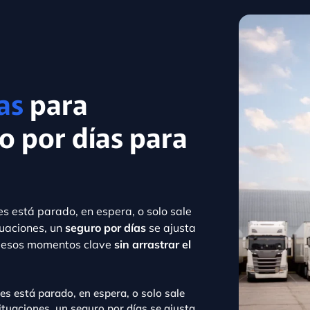
as
para
o por días para
s está parado, en espera, o solo sale
tuaciones, un
seguro por días
se ajusta
r esos momentos clave
sin arrastrar el
es está parado, en espera, o solo sale
tuaciones, un seguro por días se ajusta
 esos momentos clave sin arrastrar el
 específico, un traslado o un trabajo