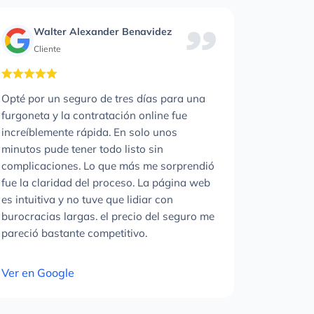
Mónica Díaz
Cliente
La necesidad de un seguro por días para
coches me llevo a Tres Mares seguros y no
puedo estar más satisfecha. En cuestión de
minutos, tenía mi póliza activa y lista para
cubrir mi coche los días que necesitaba. Sin
duda, volveré a utilizar sus servicios.
Ver en Google