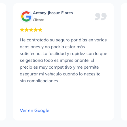
Andrew Martinez
Cliente
Su servicio de seguros por días online es
de lo mejor. No los conocía, necesitaba un
seguro para unos días para mi coche y
fueron la mejor solución. Es facilísimo y te
llega la póliza en segundos.
Ver en Google
SENCILLO