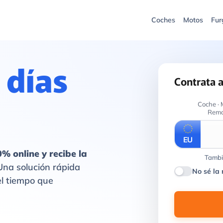
Coches
Motos
Fur
 días
Contrata 
Coche · 
Remol
EU
% online y recibe la
Tambié
na solución rápida
No sé la 
el tiempo que