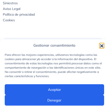
Política de privacidad
Cookies
© 2026 asegurapordias.com - Todos los derechos reservados
Tres Mares Correduría de Seguros está autorizada por la
Dirección
General de Seguros
con el Registro núm. J-2457
Gestionar consentimiento
Para ofrecer las mejores experiencias, utilizamos tecnologías como las
cookies para almacenar y/o acceder a la información del dispositivo. El
consentimiento de estas tecnologías nos permitirá procesar datos como el
comportamiento de navegación o las identificaciones únicas en este sitio.
No consentir o retirar el consentimiento, puede afectar negativamente a
ciertas características y funciones.
Aceptar
Denegar