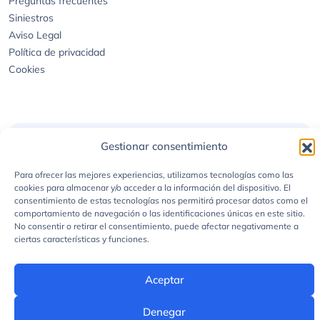
Aviso Legal
Política de privacidad
Cookies
© 2026 asegurapordias.com - Todos los derechos reservados
Tres Mares Correduría de Seguros está autorizada por la
Dirección
General de Seguros
con el Registro núm. J-2457
Gestionar consentimiento
Para ofrecer las mejores experiencias, utilizamos tecnologías como las
cookies para almacenar y/o acceder a la información del dispositivo. El
consentimiento de estas tecnologías nos permitirá procesar datos como el
comportamiento de navegación o las identificaciones únicas en este sitio.
No consentir o retirar el consentimiento, puede afectar negativamente a
ciertas características y funciones.
Aceptar
Denegar